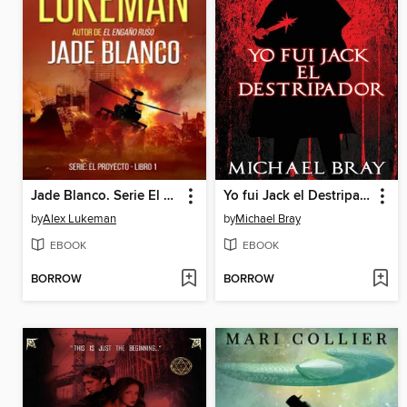
Jade Blanco. Serie El Proyecto. Libro 1
Yo fui Jack el Destripador
by
Alex Lukeman
by
Michael Bray
EBOOK
EBOOK
BORROW
BORROW