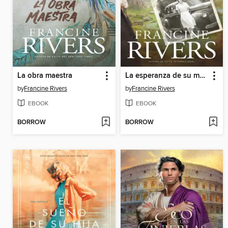
La obra maestra
La esperanza de su madre
by
Francine Rivers
by
Francine Rivers
EBOOK
EBOOK
BORROW
BORROW