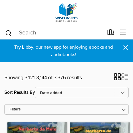
×
Try Libby
, our new app for enjoying ebooks and
audiobooks!
Showing 3,121-3,144 of 3,376 results
Sort Results By
Filters