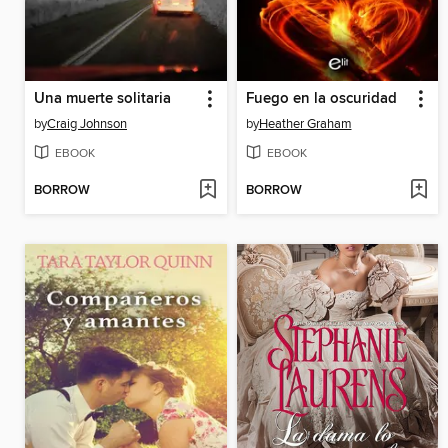
Una muerte solitaria
Fuego en la oscuridad
by
Craig Johnson
by
Heather Graham
EBOOK
EBOOK
BORROW
BORROW