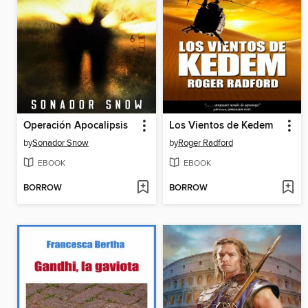
Operación Apocalipsis
Los Vientos de Kedem
by
Sonador Snow
by
Roger Radford
EBOOK
EBOOK
BORROW
BORROW