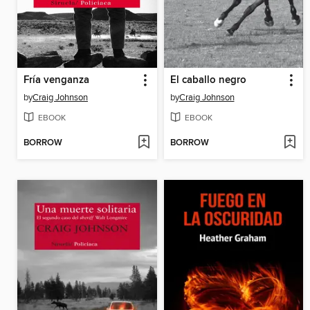
Fría venganza
El caballo negro
by
Craig Johnson
by
Craig Johnson
EBOOK
EBOOK
BORROW
BORROW