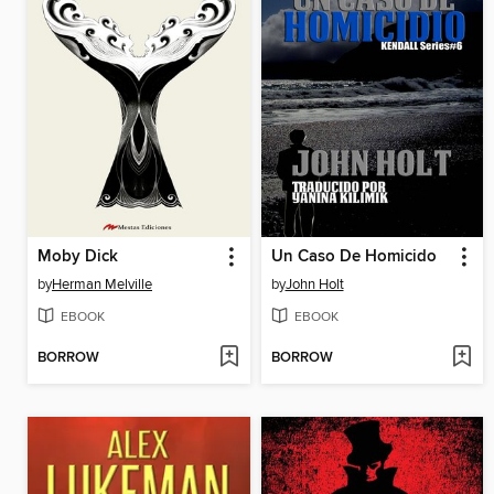
Moby Dick
Un Caso De Homicido
by
Herman Melville
by
John Holt
EBOOK
EBOOK
BORROW
BORROW