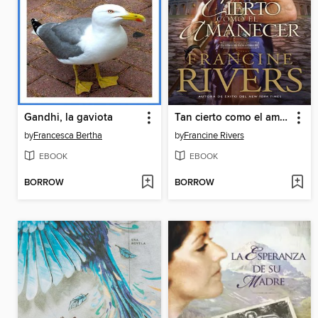
Gandhi, la gaviota
Tan cierto como el amanecer
by
Francesca Bertha
by
Francine Rivers
EBOOK
EBOOK
BORROW
BORROW