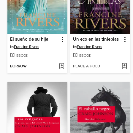
El sueño de su hija
Un eco en las tinieblas
by
Francine Rivers
by
Francine Rivers
EBOOK
EBOOK
BORROW
PLACE A HOLD