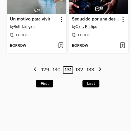
Un motivo para vivir
Seducido por una desconocida
by
Ruth Langan
by
Carly Phillips
EBOOK
EBOOK
BORROW
BORROW
129
130
131
132
133
First
Last