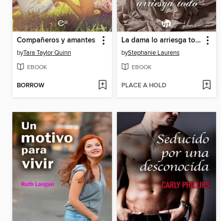
Compañeros y amantes
La dama lo arriesga todo
by
Tara Taylor Quinn
by
Stephanie Laurens
EBOOK
EBOOK
BORROW
PLACE A HOLD