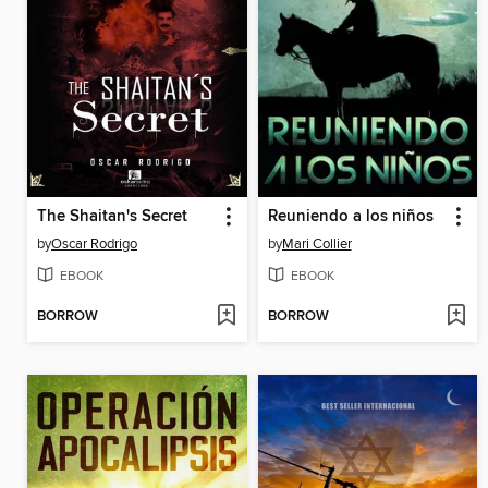
The Shaitan's Secret
Reuniendo a los niños
by
Oscar Rodrigo
by
Mari Collier
EBOOK
EBOOK
BORROW
BORROW