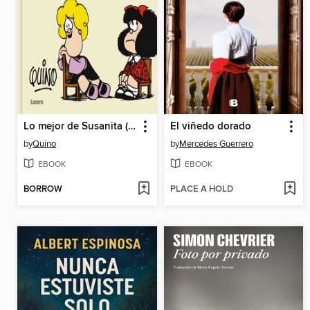
Lo mejor de Susanita (Los amigos de Mafalda)
El viñedo dorado
by
Quino
by
Mercedes Guerrero
EBOOK
EBOOK
BORROW
PLACE A HOLD