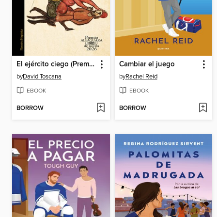
El ejército ciego (Premio Alfaguara de novela 2026)
Cambiar el juego
by
David Toscana
by
Rachel Reid
EBOOK
EBOOK
BORROW
BORROW