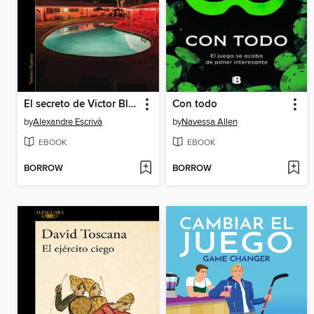
El secreto de Victor Black
Con todo
by
Alexandre Escrivà
by
Navessa Allen
EBOOK
EBOOK
BORROW
BORROW