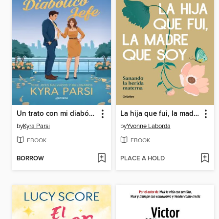
Un trato con mi diabólico jefe (Jefes malvados y millonarios 1)
La hija que fui, la madre que soy
by
Kyra Parsi
by
Yvonne Laborda
EBOOK
EBOOK
BORROW
PLACE A HOLD