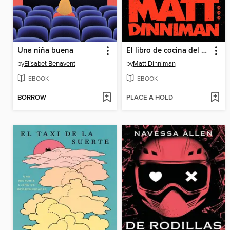
Una niña buena
El libro de cocina del anarquista de la mazmorra
by
Elísabet Benavent
by
Matt Dinniman
EBOOK
EBOOK
BORROW
PLACE A HOLD