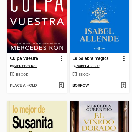
Culpa Vuestra
La palabra mágica
by
Mercedes Ron
by
Isabel Allende
EBOOK
EBOOK
PLACE A HOLD
BORROW