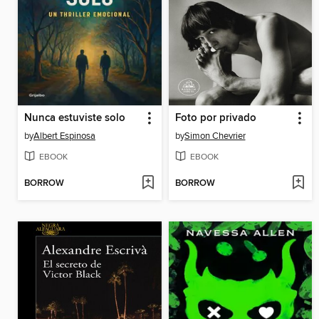
Nunca estuviste solo
Foto por privado
by
Albert Espinosa
by
Simon Chevrier
EBOOK
EBOOK
BORROW
BORROW