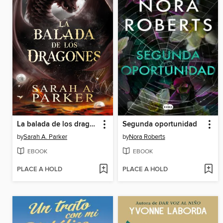
La balada de los dragones
Segunda oportunidad
by
Sarah A. Parker
by
Nora Roberts
EBOOK
EBOOK
PLACE A HOLD
PLACE A HOLD