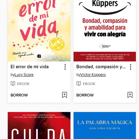
El error de mi vida
Bondad, compasión y amabilidad para vivir con alegría
by
Lucy Score
by
Victor Küppers
EBOOK
EBOOK
BORROW
BORROW