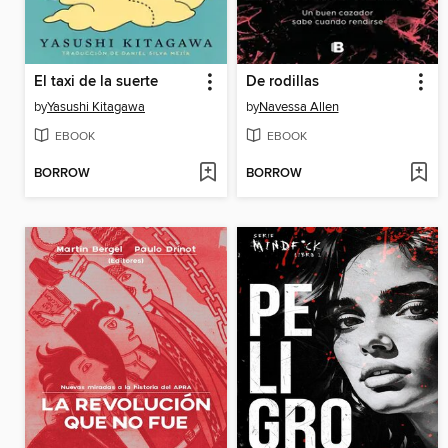
El taxi de la suerte
De rodillas
by
Yasushi Kitagawa
by
Navessa Allen
EBOOK
EBOOK
BORROW
BORROW