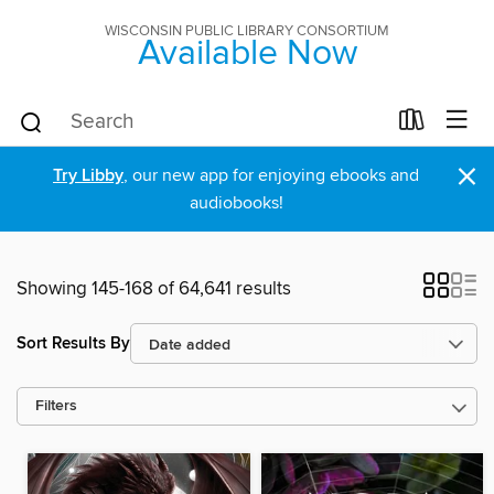
WISCONSIN PUBLIC LIBRARY CONSORTIUM
Available Now
×
Try Libby
, our new app for enjoying ebooks and
audiobooks!
Showing 145-168 of 64,641 results
Sort Results By
Filters