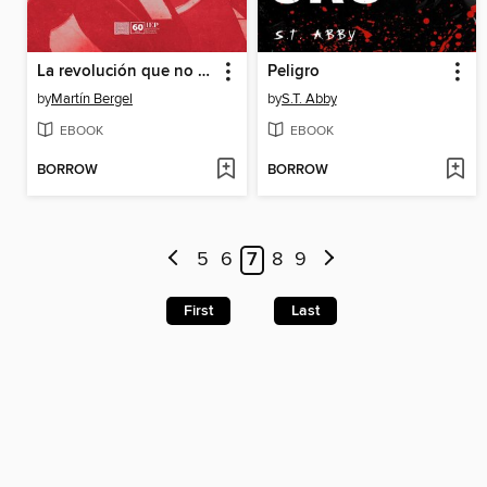
La revolución que no fue
Peligro
by
Martín Bergel
by
S.T. Abby
EBOOK
EBOOK
BORROW
BORROW
5
6
7
8
9
First
Last